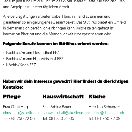
Tage im Jahr rund um die Uhr um das Wohl unserer Gäste. Sie sind der Dreh-
und Angelpunkt unserer täglichen Arbeit.
Alle Berufsgattungen arbeiten dabei Hand in Hand zusammen und
garantieren so ein gelungenes Gesamtpaket. Das Stütlihus bietet ein Umfeld
in dem man sich persönlich einbringen kann, Mitgestalten gefragt ist,
Innovation Platz hat und die Menschlichkeit grossgeschrieben wird.
Folgende Berufe können im Stütlihus erlernt werden:
Fachfrau/-mann Gesundheit EFZ
Fachfrau/-mann Hauswirtschaft EFZ
Köchin/Koch EFZ
Haben wir dein Interesse geweckt? Hier findest du die richtigen
Kontakte:
Pflege
Hauswirtschaft
Küche
Frau Chrisi Hug
Frau Sabina Bauer
Herr Leo Schranzer
chrisi.hug@stuetlihus.ch
hauswirtschaft@stuetlihus.ch
kueche@stuetlihus.ch
Tel. 081 750 72 06
Tel. 081 750 72 05
Tel. 081 750 72 09