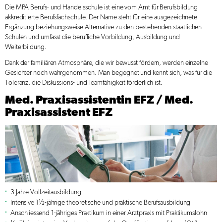
Die MPA Berufs- und Handelsschule ist eine vom Amt für Berufsbildung
akkreditierte Berufsfachschule. Der Name steht für eine ausgezeichnete
Ergänzung beziehungsweise Alternative zu den bestehenden staatlichen
Schulen und umfasst die berufliche Vorbildung, Ausbildung und
Weiterbildung.
Dank der familiären Atmosphäre, die wir bewusst fördern, werden einzelne
Gesichter noch wahrgenommen. Man begegnet und kennt sich, was für die
Toleranz, die Diskussions- und Teamfähigkeit förderlich ist.
Med. Praxisassistentin EFZ / Med.
Praxisassistent EFZ
3 Jahre Vollzeitausbildung
Intensive 1½-jährige theoretische und praktische Berufsausbildung
Anschliessend 1-jähriges Praktikum in einer Arztpraxis mit Praktikumslohn